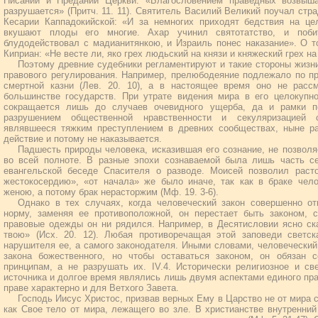
Писании и Предании Церкви. «Благословением праведных возвыша
разрушается» (Притч. 11. 11). Святитель Василий Великий поучал ст
Кесарии Каппадокийской: «И за немногих приходят бедствия на це
вкушают плоды его многие. Ахар учинил святотатство, и поб
блудодействовал с мадианитянкою, и Израиль понес наказание». О 
Киприан: «Не весте ли, яко грех людьский на князи и княжеский грех н
Поэтому древние судебники регламентируют и такие стороны жизни
правового регулирования. Например, прелюбодеяние подлежало по п
смертной казни (Лев. 20. 10), а в настоящее время оно не расс
большинстве государств. При утрате видения мира в его целокупно
сокращается лишь до случаев очевидного ущерба, да и рамки п
разрушением общественной нравственности и секуляризацией с
являвшееся тяжким преступлением в древних сообществах, ныне р
действие и потому не наказывается.
Падшесть природы человека, исказившая его сознание, не позволя
во всей полноте. В разные эпохи сознаваемой была лишь часть се
евангельской беседе Спасителя о разводе. Моисей позволил раст
жестокосердию», «от начала» же было иначе, так как в браке чел
женою, а потому брак нерасторжим (Мф. 19. 3-6).
Однако в тех случаях, когда человеческий закон совершенно о
норму, заменяя ее противоположной, он перестает быть законом, с
правовые одежды он ни рядился. Например, в Десятисловии ясно ска
твою» (Исх. 20. 12). Любая противоречащая этой заповеди светс
нарушителя ее, а самого законодателя. Иными словами, человеческий
закона божественного, но чтобы оставаться законом, он обязан с
принципам, а не разрушать их. IV.4. Исторически религиозное и св
источника и долгое время являлись лишь двумя аспектами единого пра
праве характерно и для Ветхого Завета.
Господь Иисус Христос, призвав верных Ему в Царство не от мира се
как Свое тело от мира, лежащего во зле. В христианстве внутренний