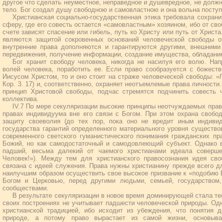
другое что сделать неуместное, неправедное и душевредное, не должн
тело. Бог создал душу свободною и самовластною и она вольна поступ
Христианская социально-государственная этика требовала сохран
сферу, где его совесть остается «самовластным» хозяином, ибо от св
счете зависят спасение или гибель, путь ко Христу или путь от Христа
являются защитой сокровенных оснований человеческой свободы о
внутренние права дополняются и гарантируются другими, внешним
передвижения, получение информации, создание имущества, обладание
Бог хранит свободу человека, никогда не насилуя его волю. Нап
волей человека, поработить ее. Если право сообразуется с божест
Иисусом Христом, то и оно стоит на страже человеческой свободы:
«Г
Кор. 3. 17) и, соответственно, охраняет неотъемлемые права личности
принцип Христовой свободы, подчас стремятся подчинить совесть
коллектива.
IV.7 По мере секуляризации высокие принципы неотчуждаемых прав
правах индивидуума вне его связи с Богом. При этом охрана свобо
защиту своеволия (до тех пор, пока оно не вредит иным индивид
государства гарантий определенного материального уровня существо
современного светского гуманистического понимания гражданских пра
Божий, но как самодостаточный и самодовлеющий субъект. Однако 
падший, весьма далекий от чаемого христианами идеала совершен
Человек!»). Между тем для христианского правосознания идея св
связана с идеей служения. Права нужны христианину прежде всего дл
наилучшим образом осуществить свое высокое призвание к «подобию 
Богом и Церковью, перед другими людьми, семьей, государством
сообществами.
В результате секуляризации в новое время доминирующей стала тео
своих построениях не учитывает падшести человеческой природы. Одн
христианской традицией, ибо исходит из убеждения, что понятия 
природе, а потому право вырастает из самой жизни, основывая