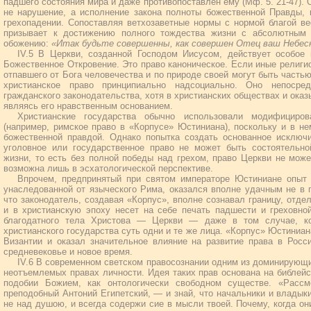
падшего состояния мира и даже противопоставлен ему (Мф. 5. 21-47). 
не нарушение, а исполнение закона полноты божественной Правды, 
грехопадении. Сопоставляя ветхозаветные нормы с нормой благой ве
призывает к достижению полного тождества жизни с абсолютным 
обожению:
«Итак будьте совершенны, как совершен Отец ваш Небес
IV.5 В Церкви, созданной Господом Иисусом, действует особое 
Божественное Откровение. Это право каноническое. Если иные религи
отпавшего от Бога человечества и по природе своей могут быть частью
христианское право принципиально надсоциально. Оно непоср
гражданского законодательства, хотя в христианских обществах и оказ
являясь его нравственным основанием.
Христианские государства обычно использовали модифициров
(например, римское право в «Корпусе» Юстиниана), поскольку и в н
божественной правдой. Однако попытка создать основанное исключи
уголовное или государственное право не может быть состоятельно
жизни, то есть без полной победы над грехом, право Церкви не може
возможна лишь в эсхатологической перспективе.
Впрочем, предпринятый при святом императоре Юстиниане опыт 
унаследованной от языческого Рима, оказался вполне удачным не в
что законодатель, создавая «Корпус», вполне сознавал границу, отд
и в христианскую эпоху несет на себе печать падшести и греховно
благодатного тела Христова — Церкви — даже в том случае, ко
христианского государства суть одни и те же лица. «Корпус» Юстиниан
Византии и оказал значительное влияние на развитие права в Росс
средневековье и новое время.
IV.6 В современном светском правосознании одним из доминирующи
неотъемлемых правах личности. Идея таких прав основана на библейс
подобии Божием, как онтологически свободном существе. «Расс
преподобный Антоний Египетский, — и знай, что начальники и владык
не над душою, и всегда содержи сие в мысли твоей. Почему, когда он