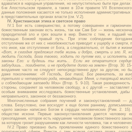
вдаватися в народныя управления, но неупустительно быти при делах 
6-м Апостольском правиле, а также в 10-м правиле VII Вселенског
данные положения касаются не только исполнения административных 
в представительных органах власти (см. V.2).
IV. Христианская этика и светское право
IV.1 Бог есть совершенство, а потому совершенен и гармониче
божественным законам есть жизнь, так как Сам Бог — жизнь несконча
прародителей зло и грех вошли в мир. Вместе с тем, и падший че
помощью Божией правый путь. При этом соблюдение богоданны
отступление же от них с неизбежностью приводит к ущербу и смерти, п
что иное, как отступление от Бога, а следовательно, от бытия и жизн
«Вот, я сегодня предложил тебе жизнь и добро, смерть и зло. Я, 
любить Господа, Бога твоего, ходить по путям его, и исполнять з
законы Его: и будешь ты жить... Если же отвратится сердце
заблудишь... погибнете, и не пробудете долго на земле»
(Втор. 30. 15
воздаяние часто не следуют непосредственно друг за другом, но б
даже поколениями:
«Я Господь, Бог твой, Бог ревнитель, за в
третьего и четвертого рода, ненавидящих Меня, и творящий мило
и соблюдающим заповеди Мои»
(Втор. 5. 9-10). Такая разведенность
стороны, сохраняет за человеком свободу, а с другой — заставляет
особым вниманием исследовать божественные установления, дабы 
неправильного, законное от беззаконного.
Многочисленные собрания поучений и законоустановлений — д
слова. Безусловно, они восходят к еще более раннему, дописьменн
«дело закона» написано Богом в сердцах человеческих (Рим. 2. 15)
обществе искони. Первые законоустановления даются человеку е
грехопадения, которое есть нарушение человеком божественного закона
за которую грозит разрушением как личности человека, так и человече
IV.2 Право призвано быть проявлением единого божественного 
политической сфере. Вместе с тем всякая система права, создав