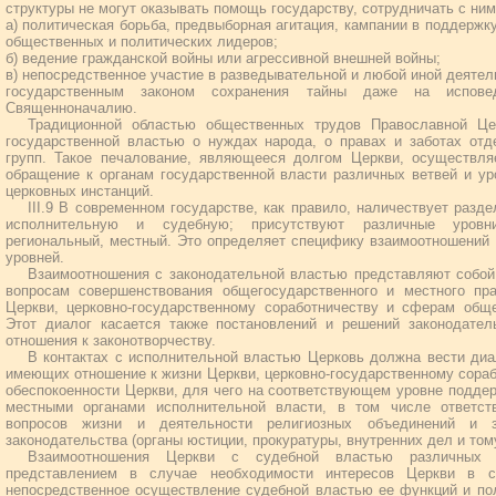
структуры не могут оказывать помощь государству, сотрудничать с ним
а) политическая борьба, предвыборная агитация, кампании в поддержку
общественных и политических лидеров;
б) ведение гражданской войны или агрессивной внешней войны;
в) непосредственное участие в разведывательной и любой иной деятел
государственным законом сохранения тайны даже на испов
Священноначалию.
Традиционной областью общественных трудов Православной Це
государственной властью о нуждах народа, о правах и заботах от
групп. Такое печалование, являющееся долгом Церкви, осуществля
обращение к органам государственной власти различных ветвей и у
церковных инстанций.
III.9 В современном государстве, как правило, наличествует разд
исполнительную и судебную; присутствуют различные уровни
региональный, местный. Это определяет специфику взаимоотношений 
уровней.
Взаимоотношения с законодательной властью представляют собой
вопросам совершенствования общегосударственного и местного пр
Церкви, церковно-государственному соработничеству и сферам обще
Этот диалог касается также постановлений и решений законодате
отношения к законотворчеству.
В контактах с исполнительной властью Церковь должна вести диа
имеющих отношение к жизни Церкви, церковно-государственному сора
обеспокоенности Церкви, для чего на соответствующем уровне поддер
местными органами исполнительной власти, в том числе ответст
вопросов жизни и деятельности религиозных объединений и
законодательства (органы юстиции, прокуратуры, внутренних дел и том
Взаимоотношения Церкви с судебной властью различных у
представлением в случае необходимости интересов Церкви в 
непосредственное осуществление судебной властью ее функций и по