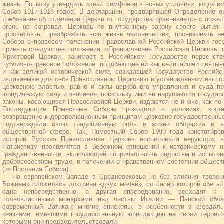
жизнь. Попытку утвердить идеал симфонии в новых условиях, когда и
Собор 1917-1918 годов. В декларации, предварявшей Определение о
требование об отделении Церкви от государства сравнивается с пожел
огонь не согревал. Церковь по внутреннему закону своего бытия 
просветлять, преображать всю жизнь человечества, пронизывать 
Собора о правовом положении Православной Российской Церкви госу
принять следующие положения: «Православная Российская Церковь, 
Христовой Церкви, занимает в Российском Государстве первенст
публично-правовое положение, подобающее ей как величайшей святын
и как великой исторической силе, созидавшей Государство Российс
издаваемые для себя Православною Церковию в установленном ею пор
церковною властью, равно и акты церковного управления и суда 
юридическую силу и значение, поскольку ими не нарушаются госуда
законы, касающиеся Православной Церкви, издаются не иначе, как по
Последующие Поместные Соборы проходили в условиях, когд
возвращение к дореволюционным принципам церковно-государственны
подтверждала свою традиционную роль в жизни общества и вы
общественной сфере. Так, Поместный Собор 1990 года констатиро
истории Русская Православная Церковь воспитывала верующих в
Патриотизм проявляется в бережном отношении к историческому н
гражданственности, включающей сопричастность радостям и испытан
добросовестном труде, в попечении о нравственном состоянии общест
(из Послания Собора).
На европейском Западе в Средневековье не без влияния творен
Божием» сложилась доктрина «двух мечей», согласно которой обе вла
одна непосредственно, а другая опосредованно, восходят к
полновластными монархами над частью Италии — Папской облас
современный Ватикан; многие епископы, в особенности в феодаль
князьями, имевшими государственную юрисдикцию на своей территор
которыми они предводительствовали.