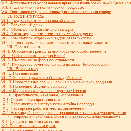
V.2. Исторически обусловленные принципы взаимоотношений Церкви с 
V.3. Участие мирян в политических процессах
V.4. Христианские (православные) политические организации
VI. Труд и его плоды
VI.1. Труд как часть человеческой жизни
VI.2. Воскресный день
VI.3. Обольщение благами цивилизации
VI.4. Этика труда в свете святоотеческой традиции
VI.5. Греховность отдельных видов деятельности
VI.6. Плоды труда и распределение материальных средств
VII. Cобственность
VII.1. Отношение православных христиан к собственности
VII.2. Собственность как дар Божий
VII.3. Многообразие форм собственности
VII.4. Имущество религиозных организаций. Пожертвования
VIII. Война и мир
VIII.1. Причины войн
VIII.2. Участие христиан в боевых действиях
VIII.3. Нравственные границы войны в христианской традиции
VIII.4. Попечение Церкви о воинстве
VIII.5. Мир и миротворческое служение Церкви
IX. Преступность, наказание, исправление
IX.1. Определение преступности
IX.2. Профилактика преступности и тайна исповеди
IX.3. Пастырская работа в местах заключения
IX.4. Взаимодействие Церкви с правоохранительными учреждениями
Х. Вопросы личной, семейной и общественной нравственности
X.1. Супружество и монашество
X.2. Понятие о законном браке
X.3. Расторжение брачного союза