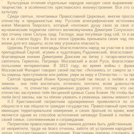
Культурные отличия отдельных народов находят свое выражение 
творчестве, в особенностях христианского жизнеустроения. Все это 
культуру.
Среди святых, почитаемых Православной Церковью, многие просл
отечеству и преданностью ему. Русские агиографические источники
князя Михаила Тверского, который «положил душу свою за свое от
мученическим подвигом святого великомученика Димитрия Солунского,
про отчину свою Селунь град: Господи, аще погубиши град сей, то и а
то и аз спасен буду». Во все эпохи Церковь призывала своих чад лю
жизни для его защиты, если ему угрожала опасность.
Церковь Русская многажды благословляла народ на участие в освоб
преподобный Сергий, игумен и чудотворец Радонежский, благословил 
благоверным князем Димитрием Донским на битву с татаро-монголь
святитель Гермоген, Патриарх Московский и всея Руси, благослови
польскими интервентами. В 1813 году, во время войны с франц
Московский Филарет говорил своей пастве: «Уклоняясь от смерти за 
ты умрешь преступником или рабом; умри за веру и Отечество — ты пр
Святой праведный Иоанн Кронштадтский так писал о любви к зе
земное... оно тебя воспитало, отличило, почтило, всем довольст
небесное... то отечество несравненно дороже этого, потому что он
отечество заслужено тебе бесценной кровью Сына Божия. Но чтобы быт
люби (его) законы, как ты обязан уважать и уважаешь законы земного о
II.3 Христианский патриотизм одновременно проявляется по о
общности и как общности граждан государства. Православный христиа
имеющее территориальное измерение, и своих братьев по крови, жи
является одним из способов исполнения заповеди Божией о любви к
своей семье, соплеменникам и согражданам.
Патриотизм православного христианина должен быть действенным. 
от неприятеля, труде на благо отчизны, заботе об устроении народной
делах государственного управления. Христианин призван сохранять и