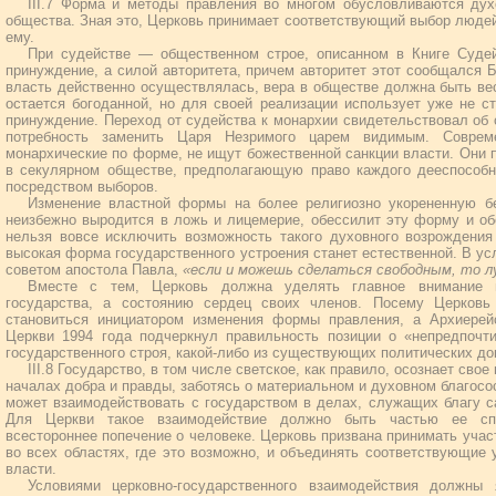
III.7 Форма и методы правления во многом обусловливаются ду
общества. Зная это, Церковь принимает соответствующий выбор людей
ему.
При судействе — общественном строе, описанном в Книге Суде
принуждение, а силой авторитета, причем авторитет этот сообщался 
власть действенно осуществлялась, вера в обществе должна быть ве
остается богоданной, но для своей реализации использует уже не ст
принуждение. Переход от судейства к монархии свидетельствовал об 
потребность заменить Царя Незримого царем видимым. Соврем
монархические по форме, не ищут божественной санкции власти. Они 
в секулярном обществе, предполагающую право каждого дееспособн
посредством выборов.
Изменение властной формы на более религиозно укорененную б
неизбежно выродится в ложь и лицемерие, обессилит эту форму и об
нельзя вовсе исключить возможность такого духовного возрождения
высокая форма государственного устроения станет естественной. В усл
советом апостола Павла,
«если и можешь сделаться свободным, то л
Вместе с тем, Церковь должна уделять главное внимание 
государства, а состоянию сердец своих членов. Посему Церков
становиться инициатором изменения формы правления, а Архиерей
Церкви 1994 года подчеркнул правильность позиции о «непредпочти
государственного строя, какой-либо из существующих политических до
III.8 Государство, в том числе светское, как правило, осознает сво
началах добра и правды, заботясь о материальном и духовном благос
может взаимодействовать с государством в делах, служащих благу с
Для Церкви такое взаимодействие должно быть частью ее сп
всестороннее попечение о человеке. Церковь призвана принимать учас
во всех областях, где это возможно, и объединять соответствующие 
власти.
Условиями церковно-государственного взаимодействия должны 