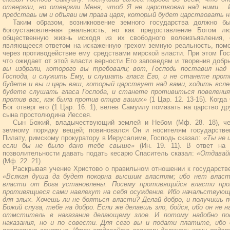
отвергли, но отвергли Меня, чтоб Я не царствовал над ними... 
представь им и объяви им права царя, который будет царствовать 
Таким образом, возникновение земного государства должно б
богоустановленная реальность, но как предоставление Богом л
общественную жизнь исходя из их свободного волеизъявления, 
являющееся ответом на искаженную грехом земную реальность, помо
через противодействие ему средствами мирской власти. При этом Гос
что ожидает от этой власти верности Его заповедям и творения доб
вы избрали, которого вы требовали; вот, Господь поставил над
Господа, и служить Ему, и слушать гласа Его, и не станете прот
будете и вы и царь ваш, который царствует над вами, ходить вслед 
будете слушать гласа Господа, и станете противиться повеления
против вас, как была против отцов ваших»
(1 Цар. 12. 13-15). Когд
Бог отверг его (1 Цар. 16. 1), велев Самуилу помазать на царство д
сына простолюдина Иессея.
Сын Божий, владычествующий землей и Небом (Мф. 28. 18), че
земному порядку вещей; повиновался Он и носителям государстве
Пилату, римскому прокуратору в Иерусалиме, Господь сказал:
«Ты не 
если бы не было дано тебе свыше»
(Ин. 19. 11). В ответ на
позволительности давать подать кесарю Спаситель сказал:
«Отдавайт
(Мф. 22. 21).
Раскрывая учение Христово о правильном отношении к государстве
«Всякая душа да будет покорна высшим властям; ибо нет влас
власти от Бога установлены. Посему противящийся власти пр
противящиеся сами навлекут на себя осуждение. Ибо начальствующ
для злых. Хочешь ли не бояться власти? Делай добро, и получишь п
Божий слуга, тебе на добро. Если же делаешь зло, бойся, ибо он не н
отмститель в наказание делающему злое. И потому надобно по
наказания, но и по совести. Для сего вы и подати платите, ибо