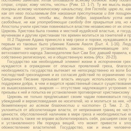
постоянно занятые. Итак отдавайте всякому должное: кому подать,
страх, страх; кому честь, честь»
(Рим. 13. 1-7). Ту же мысль выр
покорны всякому человеческому начальству, для Господа: царю ли, ка
как от него посылаемым для наказания преступников и для поощре
есть воля Божия, чтобы мы, делая добро, заграждали уста не
свободные, не как употребляющие свободу для прикрытия зла, но 
Апостолы учили христиан повиноваться властям независимо от их отно
Церковь Христова была гонима и местной иудейской властью, и госуд
мученикам и другим христианам тех времен молиться за гонителей и пр
III.2 Падение Адама принесло в мир грехи и пороки, нуждавшиеся
первым из таковых было убиение Каином Авеля (Быт. 4. 1-16). Люд
обществах начали устанавливать законы, ограничивающие зл
ветхозаветного народа Законодателем был Сам Бог, давший правила, 
собственно религиозную, но и общественную жизнь (Исх. 20-23).
Государство как необходимый элемент жизни в испорченном грех
нуждаются в ограждении от опасных проявлений греха, благос
необходимость государства вытекает не непосредственно из воли Б
последствий грехопадения и из согласия действий по ограничению го
Священное Писание призывает власть имущих использовать силу г
поддержки добра, в чем и видится нравственный смысл существования 
из вышесказанного, анархия — отсутствие надлежащего устроения г
призывы к ней и попытка ее установления противоречат христианскому 
Церковь не только предписывает своим чадам повиноваться госу
убеждений и вероисповедания ее носителей, но и молиться за нее,
«д
безмятежную во всяком благочестии и чистоте»
(1 Тим. 2. 2)
уклоняться от абсолютизации власти, от непризнания границ ее чис
ценности, обусловленной наличием в мире греха и необходимостью е
сама власть также не вправе асболютизировать себя, расширяя свои г
и установленного Им порядка вещей, что может привести к зло
обожествлению властителей. Государство, как и иные человеч