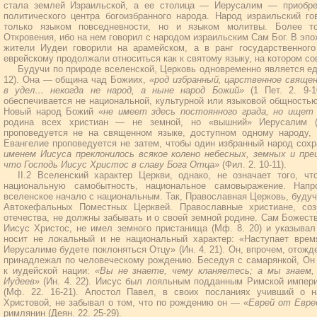
стала землей Израильской, а ее столица — Иерусалим — приобрел
политического центра богоизбранного народа. Народ израильский г
только языком повседневности, но и языком молитвы. Более то
Откровения, ибо на нем говорил с народом израильским Сам Бог. В эпо
жители Иудеи говорили на арамейском, а в ранг государственного
еврейскому продолжали относиться как к святому языку, на котором с
Будучи по природе вселенской, Церковь одновременно является ед
12). Она — община чад Божиих,
«род избранный, царственное свяще
в удел… некогда не народ, а ныне народ Божий»
(1 Пет. 2. 9-1
обеспечивается не национальной, культурной или языковой общностью
Новый народ Божий
«не имеет здесь постоянного града, но ищет
родина всех христиан — не земной, но «вышний» Иерусалим (Г
проповедуется не на священном языке, доступном одному народу, н
Евангелие проповедуется не затем, чтобы один избранный народ сох
именем Иисуса преклонилось всякое колено небесных, земных и преи
что Господь Иисус Христос в славу Бога Отца»
(Фил. 2. 10-11).
II.2 Вселенский характер Церкви, однако, не означает того, ч
национальную самобытность, национальное самовыражение. Напр
вселенское начало с национальным. Так, Православная Церковь, будуч
Автокефальных Поместных Церквей. Православные христиане, соз
отечества, не должны забывать и о своей земной родине. Сам Божест
Иисус Христос, не имел земного пристанища (Мф. 8. 20) и указывал
носит не локальный и не национальный характер: «Наступает время
Иерусалиме будете поклоняться Отцу» (Ин. 4. 21). Он, впрочем, отожд
принадлежал по человеческому рождению. Беседуя с самарянкой, Он
к иудейской нации:
«Вы не знаете, чему кланяетесь; а мы знаем,
Иудеев»
(Ин. 4. 22). Иисус был лояльным подданным Римской импери
(Мф. 22. 16-21). Апостол Павел, в своих посланиях учивший о н
Христовой, не забывал о том, что по рождению он —
«Еврей от Евре
римлянин (Деян. 22. 25-29).