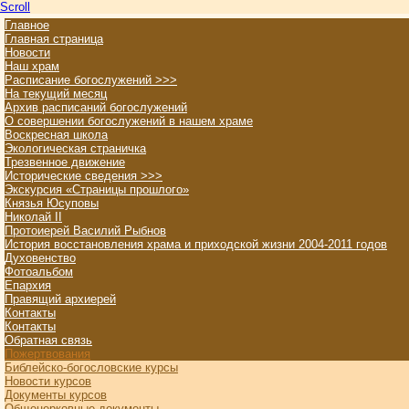
Scroll
Главное
Главная страница
Новости
Наш храм
Расписание богослужений >>>
На текущий месяц
Архив расписаний богослужений
О совершении богослужений в нашем храме
Воскресная школа
Экологическая страничка
Трезвенное движение
Исторические сведения >>>
Экскурсия «Страницы прошлого»
Князья Юсуповы
Николай II
Протоиерей Василий Рыбнов
История восстановления храма и приходской жизни 2004-2011 годов
Духовенство
Фотоальбом
Епархия
Правящий архиерей
Контакты
Контакты
Обратная связь
Пожертвования
Библейско-богословские курсы
Новости курсов
Документы курсов
Общецерковные документы