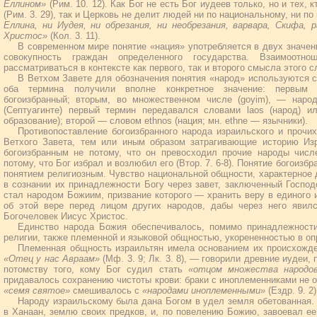
Еллином»
(Рим. 10. 12). Как Бог не есть Бог иудеев только, но и тех, 
(Рим. 3. 29), так и Церковь не делит людей ни по национальному, ни п
Еллина, ни Иудея, ни обрезания, ни необрезания, варвара, Скифа, р
Христос»
(Кол. 3. 11).
В современном мире понятие «нация» употребляется в двух значени
совокупность граждан определенного государства. Взаимоот
рассматриваться в контексте как первого, так и второго смысла этого с
В Ветхом Завете для обозначения понятия «народ» используются с
оба термина получили вполне конкретное значение: первым о
богоизбранный; вторым, во множественном числе (goyim), — наро
(Септуагинте) первый термин передавался словами laos (народ) и
образование); второй — словом ethnos (нация; мн. ethne — язычники).
Противопоставление богоизбранного народа израильского и прочих
Ветхого Завета, тем или иным образом затрагивающие историю Из
богоизбранным не потому, что он превосходил прочие народы числ
потому, что Бог избрал и возлюбил его (Втор. 7. 6-8). Понятие богоизб
понятием религиозным. Чувство национальной общности, характерное 
в сознании их принадлежности Богу через завет, заключенный Господ
стал народом Божиим, призвание которого — хранить веру в единого 
об этой вере перед лицом других народов, дабы через него яви
Богочеловек Иисус Христос.
Единство народа Божия обеспечивалось, помимо принадлежности
религии, также племенной и языковой общностью, укорененностью в о
Племенная общность израильтян имела основанием их происхожде
«Отец у нас Авраам»
(Мф. 3. 9; Лк. 3. 8), — говорили древние иудеи
потомству того, кому Бог судил стать
«отцом множества народо
придавалось сохранению чистоты крови: браки с иноплеменниками не од
«семя святое»
смешивалось с
«народами иноплеменными»
(Ездр. 9. 2)
Народу израильскому была дана Богом в удел земля обетованная. 
в Ханаан, землю своих предков, и, по повелению Божию, завоевал ее