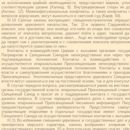
за исключением крайней необходимости, представляют миряне, уп
соответствующем уровне (Халкид. 9). Внутрицерковные споры не д
(Антиох. 12). Межконфессиональные конфликты, а также конфликты 
вопросов вероучения, могут выноситься в светский суд (Карф. 59).
III.10 Святые каноны воспрещают священнослужителям обращат
дозволения церковного начальства. Так, 11-е правило Сардикийс
епископ, или пресвитер, или вообще кто-либо из клира без соизволен
наипаче от епископа митрополии, дерзнет пойти к царю: таковой д
общения, но и достоинства, какое имел... Аще же необходимая нужда 
да творит сие с разсмотрением и с соизволением епископа митрополии
да напутствуется грамотами от них».
Контакты и взаимодействие Церкви с высшими органами госуда
Патриархом и Священным Синодом непосредственно или через пр
подтвержденные полномочия. Контакты и взаимодействие с 
осуществляются епархиальными Преосвященными непосредственно 
имеющих письменно подтвержденные полномочия. Контакты и вза
власти и самоуправления осуществляются благочиниями и прихода
Преосвященных. Уполномоченные представители церковного Священно
власти могут назначаться как на постоянной основе, так и для консул
В случае передачи вопроса, рассматривавшегося ранее на местном
органы государственной власти, епархиальный Преосвященный ставит 
Священный Синод и просит их о поддержании контакта с государс
данного вопроса. В случае передачи судебного дела с местного ил
уровень епархиальный Преосвященный письменно информирует Пат
предшествующих судебных разбирательств. Предстоятели самоу
управляющие епархиями в отдельных государствах имеют специа
Священного Синода на осуществление постоянных контактов с высшим 
III.11 Во избежание смешения церковных и государственных дел и д
приобретала мирского характера, каноны возбраняют клирикам
государственного управления. 81-е Апостольское правило гласит: «Не