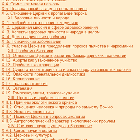
X.4. Семья как малая церковь
X.5. Православный взгляд на роль женщины
X.6. Отношение Церкви к пропаганде порока
XI. Здоровье личности и народа
XI.1. Библейское отношение к медицине
XI.2. Церковная миссия в сфере здравоохранения
XI.3. Аспекты здоровья личности и народа в целом
XI.4. Демографические проблемы
XI.5. Психические заболевания
XI.6. Участие Церкви в преодолении пороков пьянства и наркомании
XII. Проблемы биоэтики
XII.1. Отношение Церкви к развитию биомедицинских технологий
XII.2. Аборты как узаконенное убийство
XII.3. Проблемы контрацепции
XII.4. Суррогатное материнство и иные репродуктивные технологии
XII.5. Опасности пренатальной диагностики
XII.6. Клонирование
XII.7. Трансплантология
XII.8. Эвтаназия
XII.9. Гомосексуализм, транссексуализм
XIII. Церковь и проблемы экологии
XIII.1. Причины экологического кризиса
XIII.2. Отношения человека и природы по замыслу Божию
XIII.3. Экологическая этика
XIII.4. Позиция Церкви в вопросах экологии
XIII.5. Антропологический характер экологических проблем
XIV. Светские наука, культура, образование
XIV.1. Связь науки и религии
XIV.2. Церковь и культура
XIV.3. Сотрудничество в сфере образования