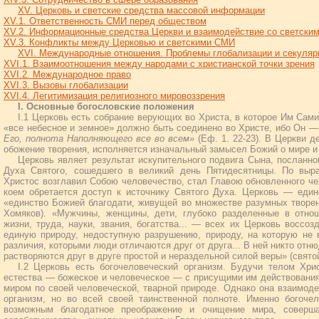
XV. Церковь и светские средства массовой информации
XV.1. Ответственность СМИ перед обществом
XV.2. Информационные средства Церкви и взаимодействие со светски
XV.3. Конфликты между Церковью и светскими СМИ
XVI. Международные отношения. Проблемы глобализации и секуляр
XVI.1. Взаимоотношения между народами с христианской точки зрения
XVI.2. Международное право
XVI.3. Вызовы глобализации
XVI.4. Легитимизация религиозного мировоззрения
I. Основные богословские положения
I.1 Церковь есть собрание верующих во Христа, в которое Им Сам
«все небесное и земное» должно быть соединено во Христе, ибо Он 
Его, полнота Наполняющего все во всем»
(Еф. 1. 22-23). В Церкви 
обожение творения, исполняется изначальный замысел Божий о мире и
Церковь являет результат искупительного подвига Сына, посланн
Духа Святого, сошедшего в великий день Пятидесятницы. По выра
Христос возглавил Собою человечество, стал Главою обновленного че
коем обретается доступ к источнику Святого Духа. Церковь — един
«единство Божией благодати, живущей во множестве разумных творен
Хомяков). «Мужчины, женщины, дети, глубоко разделенные в отнош
жизни, труда, науки, звания, богатства... — всех их Церковь воссоз
единую природу, недоступную разрушению, природу, на которую не 
различия, которыми люди отличаются друг от друга... В ней никто отню
растворяются друг в друге простой и нераздельной силой веры» (свят
I.2 Церковь есть богочеловеческий организм. Будучи телом Хри
естества — божеское и человеческое — с присущими им действования
миром по своей человеческой, тварной природе. Однако она взаимоде
организм, но во всей своей таинственной полноте. Именно богоче
возможным благодатное преображение и очищение мира, соверш