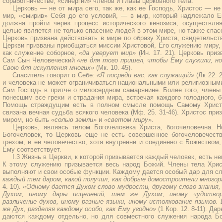
соработничестве, «синергии» членов и Главы церковного тела.
Церковь — не от мира сего, так же, как ее Господь, Христос — не
мир, «смирив» Себя до его условий, — в мир, который надлежало Е
должна пройти через процесс исторического кенозиса, осуществл
целью является не только спасение людей в этом мире, но также спас
Церковь призвана действовать в мире по образу Христа, свидетельст
Церкви призваны приобщаться миссии Христовой, Его служению миру,
как служение соборное,
«да уверует мир»
(Ин. 17. 21). Церковь при
Сам Сын Человеческий
«не для того пришел, чтобы Ему служили, 
Свою для искупления многих»
(Мк. 10. 45).
Спаситель говорит о Себе:
«Я посреди вас, как служащий»
(Лк 22. 
и человека не может ограничиваться национальными или религиозными
Сам Господь в притче о милосердном самарянине. Более того, члены
понесшим все грехи и страдания мира, встречая каждого голодного, б
Помощь страждущим есть в полном смысле помощь Самому Христу
связана вечная судьба всякого человека (Мф. 25. 31-46). Христос при
миром, но быть
«солью земли»
и
«светом миру».
Церковь, являясь телом Богочеловека Христа, богочеловечна. 
Богочеловек, то Церковь еще не есть совершенное богочеловечеств
грехом, и ее человечество, хотя внутренне и соединено с Божеством
Ему соответствует.
I.3 Жизнь в Церкви, к которой призывается каждый человек, есть н
К этому служению призывается весь народ Божий. Члены тела Хрис
выполняют и свои особые функции. Каждому дается особый дар для с
каждый тем даром, какой получил, как добрые домостроители многор
4. 10).
«Одному дается Духом слово мудрости, другому слово знания,
Духом; иному дары исцелений, тем же Духом; иному чудотвор
различение духов, иному разные языки, иному истолкование языков.
же Дух, разделяя каждому особо, как Ему угодно»
(1 Кор. 12. 8-11). Д
даются каждому отдельно, но для совместного служения народа Б