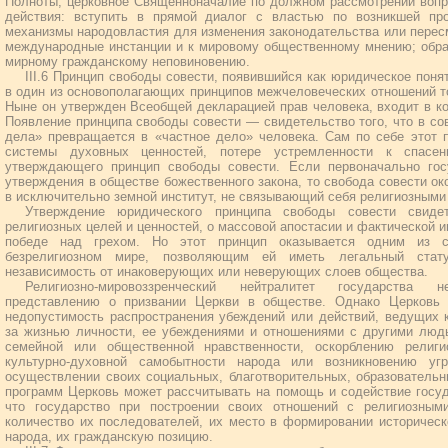
Полноты, церковное Священноначалие по должном рассмотрении воп
действия: вступить в прямой диалог с властью по возникшей про
механизмы народовластия для изменения законодательства или пересм
международные инстанции и к мировому общественному мнению; обра
мирному гражданскому неповиновению.
III.6 Принцип свободы совести, появившийся как юридическое понят
в один из основополагающих принципов межчеловеческих отношений т
Ныне он утвержден Всеобщей декларацией прав человека, входит в ко
Появление принципа свободы совести — свидетельство того, что в со
дела» превращается в «частное дело» человека. Сам по себе этот 
системы духовных ценностей, потере устремленности к спасе
утверждающего принцип свободы совести. Если первоначально гос
утверждения в обществе божественного закона, то свобода совести о
в исключительно земной институт, не связывающий себя религиозными
Утверждение юридического принципа свободы совести свиде
религиозных целей и ценностей, о массовой апостасии и фактической 
победе над грехом. Но этот принцип оказывается одним из с
безрелигиозном мире, позволяющим ей иметь легальный стат
независимость от инаковерующих или неверующих слоев общества.
Религиозно-мировоззренческий нейтралитет государства 
представлению о призвании Церкви в обществе. Однако Церковь 
недопустимость распространения убеждений или действий, ведущих 
за жизнью личности, ее убеждениями и отношениями с другими людь
семейной или общественной нравственности, оскорблению религ
культурно-духовной самобытности народа или возникновению у
осуществлении своих социальных, благотворительных, образователь
программ Церковь может рассчитывать на помощь и содействие госуд
что государство при построении своих отношений с религиозным
количество их последователей, их место в формировании историческо
народа, их гражданскую позицию.