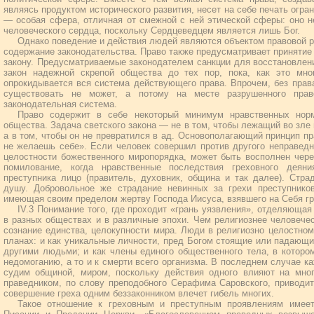
являясь продуктом исторического развития, несет на себе печать огра
— особая сфера, отличная от смежной с ней этической сферы: оно н
человеческого сердца, поскольку Сердцеведцем является лишь Бог.
Однако поведение и действия людей являются объектом правовой р
содержание законодательства. Право также предусматривает принятие
закону. Предусматриваемые законодателем санкции для восстановлен
закон надежной скрепой общества до тех пор, пока, как это мно
опрокидывается вся система действующего права. Впрочем, без прав
существовать не может, а потому на месте разрушенного право
законодательная система.
Право содержит в себе некоторый минимум нравственных нор
общества. Задача светского закона — не в том, чтобы лежащий во зле
а в том, чтобы он не превратился в ад. Основополагающий принцип пр
не желаешь себе». Если человек совершил против другого неправедн
целостности божественного миропорядка, может быть восполнен чере
помилование, когда нравственные последствия греховного дея
преступника лицо (правитель, духовник, община и так далее). Стр
душу. Добровольное же страдание невинных за грехи преступнико
имеющая своим пределом жертву Господа Иисуса, взявшего на Себя грех
IV.3 Понимание того, где проходит «грань уязвления», отделяющая
в разных обществах и в различные эпохи. Чем религиознее человече
сознание единства, целокупности мира. Люди в религиозно целостно
планах: и как уникальные личности, пред Богом стоящие или падающие
другими людьми; и как члены единого общественного тела, в котором
недомоганию, а то и к смерти всего организма. В последнем случае 
судим общиной, миром, поскольку действия одного влияют на мно
праведником, по слову преподобного Серафима Саровского, приводит
совершение греха одним беззаконником влечет гибель многих.
Такое отношение к греховным и преступным проявлениям имее