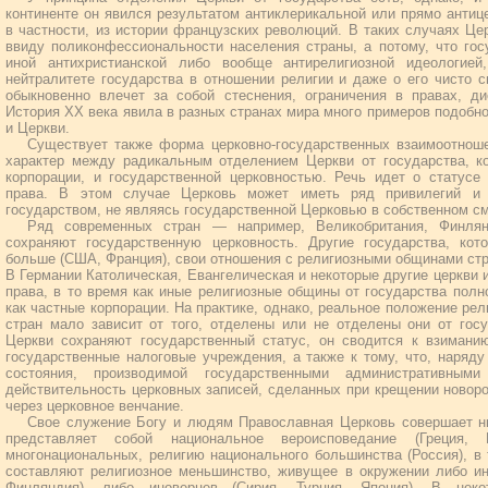
континенте он явился результатом антиклерикальной или прямо антиц
в частности, из истории французских революций. В таких случаях Це
ввиду поликонфессиональности населения страны, а потому, что гос
иной антихристианской либо вообще антирелигиозной идеологи
нейтралитете государства в отношении религии и даже о его чисто с
обыкновенно влечет за собой стеснения, ограничения в правах, д
История ХХ века явила в разных странах мира много примеров подобно
и Церкви.
Существует также форма церковно-государственных взаимоотноше
характер между радикальным отделением Церкви от государства, ко
корпорации, и государственной церковностью. Речь идет о статусе
права. В этом случае Церковь может иметь ряд привилегий и о
государством, не являясь государственной Церковью в собственном с
Ряд современных стран — например, Великобритания, Финлян
сохраняют государственную церковность. Другие государства, ко
больше (США, Франция), свои отношения с религиозными общинами стр
В Германии Католическая, Евангелическая и некоторые другие церкви 
права, в то время как иные религиозные общины от государства пол
как частные корпорации. На практике, однако, реальное положение ре
стран мало зависит от того, отделены или не отделены они от госу
Церкви сохраняют государственный статус, он сводится к взимани
государственные налоговые учреждения, а также к тому, что, наряду
состояния, производимой государственными административными
действительность церковных записей, сделанных при крещении новор
через церковное венчание.
Свое служение Богу и людям Православная Церковь совершает ны
представляет собой национальное вероисповедание (Греция, 
многонациональных, религию национального большинства (Россия), в
составляют религиозное меньшинство, живущее в окружении либо и
Финляндия), либо иноверцев (Сирия, Турция, Япония). В неко