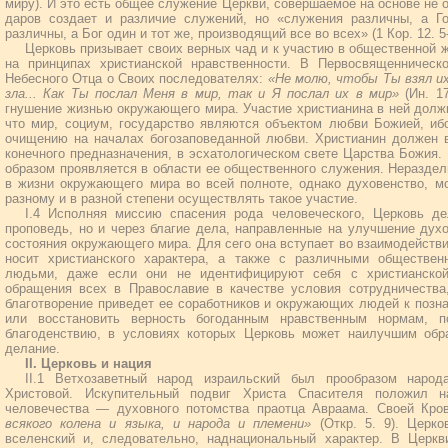
миру). И это есть общее служение Церкви, совершаемое на основе не о
даров создает и различие служений, но «служения различны, а Г
различны, а Бог один и тот же, производящий все во всех» (1 Кор. 12. 5-
Церковь призывает своих верных чад и к участию в общественной 
на принципах христианской нравственности. В Первосвященническ
Небесного Отца о Своих последователях:
«Не молю, чтобы Ты взял их
зла... Как Ты послал Меня в мир, так и Я послал их в мир»
(Ин. 17
гнушение жизнью окружающего мира. Участие христианина в ней должн
что мир, социум, государство являются объектом любви Божией, иб
очищению на началах богозаповеданной любви. Христианин должен в
конечного предназначения, в эсхатологическом свете Царства Божия.
образом проявляется в области ее общественного служения. Нераздел
в жизни окружающего мира во всей полноте, однако духовенство, м
разному и в разной степени осуществлять такое участие.
I.4 Исполняя миссию спасения рода человеческого, Церковь д
проповедь, но и через благие дела, направленные на улучшение духо
состояния окружающего мира. Для сего она вступает во взаимодействи
носит христианского характера, а также с различными обществе
людьми, даже если они не идентифицируют себя с христианской
обращения всех в Православие в качестве условия сотрудничества,
благотворение приведет ее соработников и окружающих людей к позн
или восстановить верность богоданным нравственным нормам, п
благоденствию, в условиях которых Церковь может наилучшим обр
делание.
II. Церковь и нация
II.1 Ветхозаветный народ израильский был прообразом наро
Христовой. Искупительный подвиг Христа Спасителя положил 
человечества — духовного потомства праотца Авраама. Своей Кр
всякого колена и языка, и народа и племени»
(Откр. 5. 9). Церк
вселенский и, следовательно, наднациональный характер. В Церк