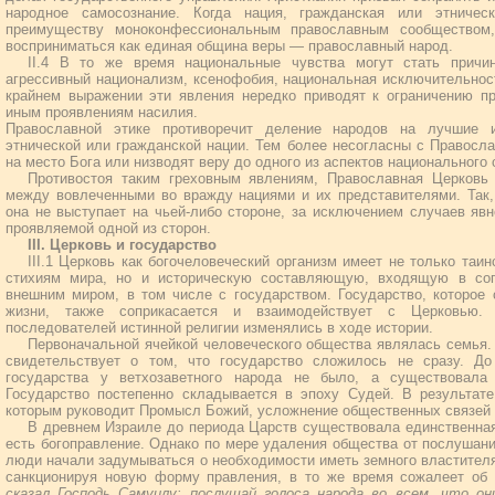
народное самосознание. Когда нация, гражданская или этничес
преимуществу моноконфессиональным православным сообществом
восприниматься как единая община веры — православный народ.
II.4 В то же время национальные чувства могут стать причин
агрессивный национализм, ксенофобия, национальная исключительнос
крайнем выражении эти явления нередко приводят к ограничению пр
иным проявлениям насилия.
Православной этике противоречит деление народов на лучшие и
этнической или гражданской нации. Тем более несогласны с Правосла
на место Бога или низводят веру до одного из аспектов национального
Противостоя таким греховным явлениям, Православная Церковь
между вовлеченными во вражду нациями и их представителями. Так,
она не выступает на чьей-либо стороне, за исключением случаев явн
проявляемой одной из сторон.
III. Церковь и государство
III.1 Церковь как богочеловеческий организм имеет не только та
стихиям мира, но и историческую составляющую, входящую в соп
внешним миром, в том числе с государством. Государство, которое
жизни, также соприкасается и взаимодействует с Церковью. 
последователей истинной религии изменялись в ходе истории.
Первоначальной ячейкой человеческого общества являлась семья.
свидетельствует о том, что государство сложилось не сразу. Д
государства у ветхозаветного народа не было, а существовала
Государство постепенно складывается в эпоху Судей. В результате
которым руководит Промысл Божий, усложнение общественных связей 
В древнем Израиле до периода Царств существовала единственная 
есть богоправление. Однако по мере удаления общества от послушани
люди начали задумываться о необходимости иметь земного властителя
санкционируя новую форму правления, в то же время сожалеет об
сказал Господь Самуилу: послушай голоса народа во всем, что о