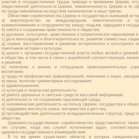
участия в государственных трудах природе и призванию Церкви, отсу
общественной деятельности Церкви, невовлеченность Церкви в те сф
ее труды невозможны вследствие канонических и иных причин.
Областями соработничества Церкви и государства в нынешний исто
а) миротворчество на международном, межэтническом и гра
взаимопониманию и сотрудничеству между людьми, народами и госуда
б) забота о сохранении нравственности в обществе;
в) духовное, культурное, нравственное и патриотическое образование и
г) дела милосердия и благотворительности, развитие совместных соци
д) охрана, восстановление и развитие исторического и культурного 
памятников истории и культуры;
е) диалог с органами государственной власти любых ветвей и уровне
и общества, в том числе в связи с выработкой соответствующих законо
и решений;
ж) попечение о воинах и сотрудниках правоохранительных учре
воспитание;
з) труды по профилактике правонарушений, попечение о лицах, находя
и) наука, включая гуманитарные исследования;
к) здравоохранение;
л) культура и творческая деятельность;
м) работа церковных и светских средств массовой информации;
н) деятельность по сохранению окружающей среды;
о) экономическая деятельность на пользу Церкви, государства и общес
п) поддержка института семьи, материнства и детства;
р) противодействие деятельности псевдорелигиозных структур, предс
общества.
Церковно-государственное соработничество представляется такж
тех случаях, когда оно служит исполнению задач, соответству
церковно-государственного взаимодействия.
В то же время существуют области, в которых священнослуж