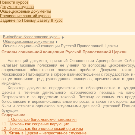
Новости курсов
Документы курсов
Общецерковные документы
Расписание занятий курсов
Задание по Новому Завету II курс
Библейско-богословские курсы
Общецерковные документы
Основы социальной концепции Русской Православной Церкви
Основы социальной концепции Русской Православной Церкви
Настоящий документ, принятый Освященным Архиерейским Собор
излагает базовые положения ее учения по вопросам церковно-гос
современных общественно значимых проблем. Документ также
Московского Патриархата в сфере взаимоотношений с государством и 
он устанавливает ряд руководящих принципов, применяемых в данн
мирянами.
Характер документа определяется его обращенностью к нужд
Церкви в течение длительного исторического периода на канон
Патриархата и за пределами таковой. Поэтому основным его пре
богословские и церковно-социальные вопросы, а также те стороны жи
были и остаются одинаково актуальными для всей церковной Полно
будущем.
Содержание
I. Основные богословские положения
I.1. Церковь как собрание верующих
I.2. Церковь как богочеловеческий организм
I.3. Жизнь в Церкви – непрестанное служение