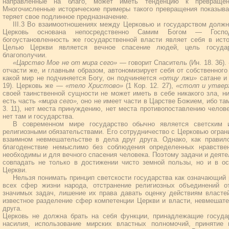
направленные на благо, может иметь тенденцию к превраще
Многочисленные исторические примеры такого превращения показыва
теряет свое подлинное предназначение.
III.3 Во взаимоотношениях между Церковью и государством должн
Церковь основана непосредственно Самим Богом — Госп
богоустановленность же государственной власти являет себя в ист
Целью Церкви является вечное спасение людей, цель госуда
благополучии.
«Царство Мое не от мира сего»
— говорит Спаситель (Ин. 18. 36).
отчасти же, и главным образом, автономизирует себя от собственного 
какой мир не подчиняется Богу, он подчиняется
«отцу лжи»
сатане 
19). Церковь же —
«тело Христово»
(1 Кор. 12. 27),
«столп и утве
своей таинственной сущности не может иметь в себе никакого зла, н
есть часть
«мира сего»,
оно не имеет части в Царстве Божием, ибо там
3. 11), нет места принуждению, нет места противопоставлению челов
нет там и государства.
В современном мире государство обычно является светским 
религиозными обязательствами. Его сотрудничество с Церковью огран
взаимном невмешательстве в дела друг друга. Однако, как правило
благоденствие немыслимо без соблюдения определенных нравств
необходимы и для вечного спасения человека. Поэтому задачи и деяте
совпадать не только в достижении чисто земной пользы, но и в о
Церкви.
Нельзя понимать принцип светскости государства как означающий 
всех сфер жизни народа, отстранение религиозных объединений о
значимых задач, лишение их права давать оценку действиям власте
известное разделение сфер компетенции Церкви и власти, невмешате
друга.
Церковь не должна брать на себя функции, принадлежащие государ
насилия, использование мирских властных полномочий, принятие 