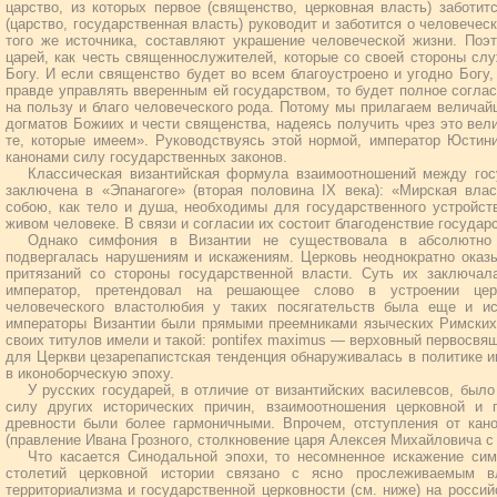
царство, из которых первое (священство, церковная власть) заботит
(царство, государственная власть) руководит и заботится о человеческ
того же источника, составляют украшение человеческой жизни. Поэ
царей, как честь священнослужителей, которые со своей стороны слу
Богу. И если священство будет во всем благоустроено и угодно Богу,
правде управлять вверенным ей государством, то будет полное согла
на пользу и благо человеческого рода. Потому мы прилагаем величай
догматов Божиих и чести священства, надеясь получить чрез это вели
те, которые имеем». Руководствуясь этой нормой, император Юстин
канонами силу государственных законов.
Классическая византийская формула взаимоотношений между гос
заключена в «Эпанагоге» (вторая половина IX века): «Мирская вла
собою, как тело и душа, необходимы для государственного устройств
живом человеке. В связи и согласии их состоит благоденствие государ
Однако симфония в Византии не существовала в абсолютно
подвергалась нарушениям и искажениям. Церковь неоднократно оказ
притязаний со стороны государственной власти. Суть их заключала
император, претендовал на решающее слово в устроении цер
человеческого властолюбия у таких посягательств была еще и ис
императоры Византии были прямыми преемниками языческих Римских 
своих титулов имели и такой: pontifex maximus — верховный первосвящ
для Церкви цезарепапистская тенденция обнаруживалась в политике и
в иконоборческую эпоху.
У русских государей, в отличие от византийских василевсов, было
силу других исторических причин, взаимоотношения церковной и 
древности были более гармоничными. Впрочем, отступления от кан
(правление Ивана Грозного, столкновение царя Алексея Михайловича с
Что касается Синодальной эпохи, то несомненное искажение си
столетий церковной истории связано с ясно прослеживаемым вл
территориализма и государственной церковности (см. ниже) на росси