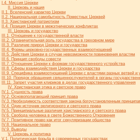
I.4. Миссия Церкви
II. Церковь и нация
II.1. Вселенский характер Церкви
II.2. Национальная самобытность Поместных Церквей
II.3. Христианский патриотизм
II.4. Позиция Церкви в межэтнических конфликтах
III. Церковь и государство
III.1. Отношение к государственной власти
III.2. Ограничительная роль государства в греховном мире
III.3. Различие природ Церкви и государства
III.4. Формы церковно-государственных взаимоотношений
III.5. Действия Церкви в случае невозможности повиновения властям
III.6. Принцип свободы совести
III.7. Отношение Церкви к формам государственного устройства
III.8. Сферы взаимодействия Церкви и государства
III.9. Специфика взаимоотношений Церкви с властями разных ветвей и 
III.10. Порядок обращения священнослужителей в органы государствен
III.11. Запрет участия клириков в делах государственного управления
IV. Христианская этика и светское право
IV.1. Сущность права
IV.2. Основополагающий принцип права
IV.3. Необходимость соответствия закона богоустановленным принципа
IV.4. Один источник религиозного и светского права
IV.5. Принципиальные различия христианского и светского права
IV.6. Свобода человека в свете Божественного Откровения
IV.7. Позитивное право как итог секуляризации общества
IV.8. Национальное право
IV.9. Выводы
V. Церковь и политика
V.1. Политическая борьба в современных государствах