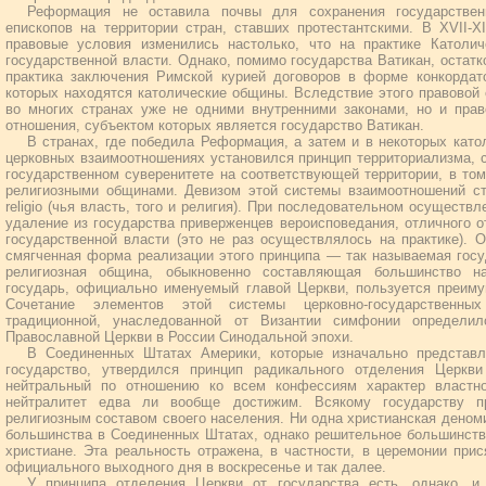
Реформация не оставила почвы для сохранения государствен
епископов на территории стран, ставших протестантскими. В XVII-X
правовые условия изменились настолько, что на практике Католи
государственной власти. Однако, помимо государства Ватикан, остат
практика заключения Римской курией договоров в форме конкордато
которых находятся католические общины. Вследствие этого правовой
во многих странах уже не одними внутренними законами, но и пр
отношения, субъектом которых является государство Ватикан.
В странах, где победила Реформация, а затем и в некоторых като
церковных взаимоотношениях установился принцип территориализма, с
государственном суверенитете на соответствующей территории, в то
религиозными общинами. Девизом этой системы взаимоотношений стали
religio (чья власть, того и религия). При последовательном осуществ
удаление из государства приверженцев вероисповедания, отличного 
государственной власти (это не раз осуществлялось на практике). 
смягченная форма реализации этого принципа — так называемая госу
религиозная община, обыкновенно составляющая большинство на
государь, официально именуемый главой Церкви, пользуется преиму
Сочетание элементов этой системы церковно-государственны
традиционной, унаследованной от Византии симфонии определил
Православной Церкви в России Синодальной эпохи.
В Соединенных Штатах Америки, которые изначально представл
государство, утвердился принцип радикального отделения Церкви
нейтральный по отношению ко всем конфессиям характер властн
нейтралитет едва ли вообще достижим. Всякому государству п
религиозным составом своего населения. Ни одна христианская деном
большинства в Соединенных Штатах, однако решительное большинст
христиане. Эта реальность отражена, в частности, в церемонии прис
официального выходного дня в воскресенье и так далее.
У принципа отделения Церкви от государства есть, однако, и