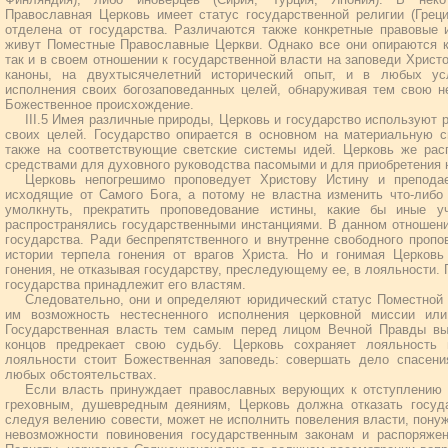
Православная Церковь имеет статус государственной религии (Греци
отделена от государства. Различаются также конкретные правовые 
живут Поместные Православные Церкви. Однако все они опираются к
так и в своем отношении к государственной власти на заповеди Христо
каноны, на двухтысячелетний исторический опыт, и в любых ус
исполнения своих богозаповеданных целей, обнаруживая тем свою н
Божественное происхождение.
III.5 Имея различные природы, Церковь и государство используют
своих целей. Государство опирается в основном на материальную с
также на соответствующие светские системы идей. Церковь же расп
средствами для духовного руководства пасомыми и для приобретения 
Церковь непогрешимо проповедует Христову Истину и препода
исходящие от Самого Бога, а потому не властна изменить что-либо
умолкнуть, прекратить проповедование истины, какие бы иные 
распространялись государственными инстанциями. В данном отношен
государства. Ради беспрепятственного и внутренне свободного пропо
истории терпела гонения от врагов Христа. Но и гонимая Церковь
гонения, не отказывая государству, преследующему ее, в лояльности. 
государства принадлежит его властям.
Следовательно, они и определяют юридический статус Поместной 
им возможность нестесненного исполнения церковной миссии или
Государственная власть тем самым перед лицом Вечной Правды вы
концов предрекает свою судьбу. Церковь сохраняет лояльность 
лояльности стоит Божественная заповедь: совершать дело спасен
любых обстоятельствах.
Если власть принуждает православных верующих к отступлению о
греховным, душевредным деяниям, Церковь должна отказать госуда
следуя велению совести, может не исполнить повеления власти, пону
невозможности повиновения государственным законам и распоряже