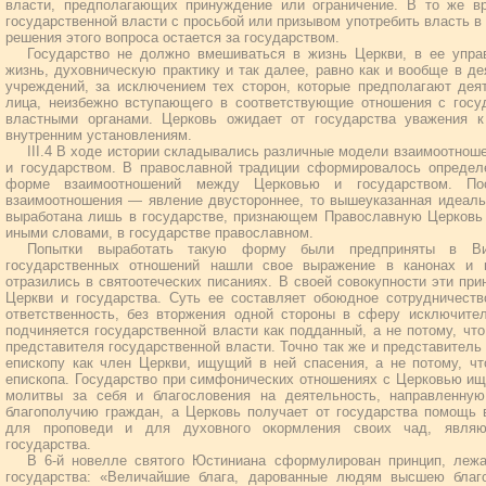
власти, предполагающих принуждение или ограничение. В то же в
государственной власти с просьбой или призывом употребить власть в 
решения этого вопроса остается за государством.
Государство не должно вмешиваться в жизнь Церкви, в ее управ
жизнь, духовническую практику и так далее, равно как и вообще в д
учреждений, за исключением тех сторон, которые предполагают дея
лица, неизбежно вступающего в соответствующие отношения с госуд
властными органами. Церковь ожидает от государства уважения 
внутренним установлениям.
III.4 В ходе истории складывались различные модели взаимоотно
и государством. В православной традиции сформировалось определ
форме взаимоотношений между Церковью и государством. Поск
взаимоотношения — явление двустороннее, то вышеуказанная идеаль
выработана лишь в государстве, признающем Православную Церковь
иными словами, в государстве православном.
Попытки выработать такую форму были предприняты в Виз
государственных отношений нашли свое выражение в канонах и г
отразились в святоотеческих писаниях. В своей совокупности эти пр
Церкви и государства. Суть ее составляет обоюдное сотрудничеств
ответственность, без вторжения одной стороны в сферу исключител
подчиняется государственной власти как подданный, а не потому, что
представителя государственной власти. Точно так же и представитель
епископу как член Церкви, ищущий в ней спасения, а не потому, чт
епископа. Государство при симфонических отношениях с Церковью ищ
молитвы за себя и благословения на деятельность, направленну
благополучию граждан, а Церковь получает от государства помощь 
для проповеди и для духовного окормления своих чад, являю
государства.
В 6-й новелле святого Юстиниана сформулирован принцип, леж
государства: «Величайшие блага, дарованные людям высшею благ