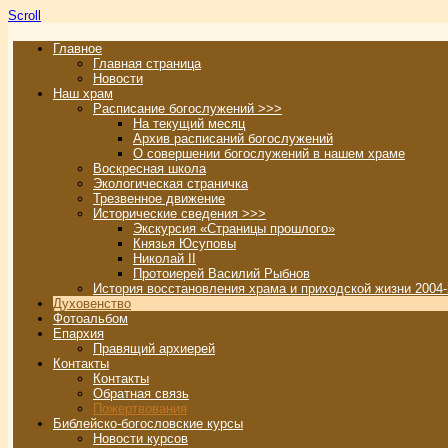
Scroll
Главное
Главная страница
Новости
Наш храм
Расписание богослужений >>>
На текущий месяц
Архив расписаний богослужений
О совершении богослужений в нашем храме
Воскресная школа
Экологическая страничка
Трезвенное движение
Исторические сведения >>>
Экскурсия «Страницы прошлого»
Князья Юсуповы
Николай II
Протоиерей Василий Рыбнов
История восстановления храма и приходской жизни 2004-
Духовенство
Фотоальбом
Епархия
Правящий архиерей
Контакты
Контакты
Обратная связь
Пожертвования
Библейско-богословские курсы
Новости курсов