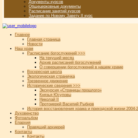
Документы курсов
Общецерковные документы
Расписание занятий курсов
Задание по Новому Завету II курс
Главное
Главная страница
Новости
Наш храм
Расписание богослужений >>>
На текущий месяц
Архив расписаний богослужений
О совершении богослужений в нашем храме
Воскресная школа
Экологическая страничка
Трезвенное движение
Исторические сведения >>>
Экскурсия «Страницы прошлого»
Князья Юсуповы
Николай II
Протоиерей Василий Рыбнов
История восстановления храма и приходской жизни 2004-2
Духовенство
Фотоальбом
Епархия
Правящий архиерей
Контакты
Контакты