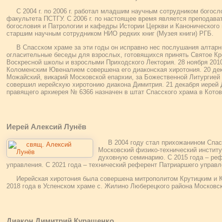
С 2004 г. по 2006 г. работал младшим научным сотрудником богосл
факультета ПСТГУ. С 2006 г. по настоящее время является преподав
богословия и Патрологии и кафедры Истории Церкви и Канонического п
старшим научным сотрудником НИО редких книг (Музея книги) РГБ.
В Спасском храме за эти годы он исправно нес послушания алтарни
огласительные беседы для взрослых, готовящихся принять Святое К
Воскресной школы и взрослыми Приходского Лектория. 28 ноября 2010
Коломенским Ювеналием совершена его диаконская хиротония. 20 дек
Можайский, викарий Московской епархии, за Божественной Литургие
совершил иерейскую хиротонию диакона Димитрия. 21 декабря иерей
правящего архиерея № 6366 назначен в штат Спасского храма в Котов
Иерей Алексий Лунёв
В 2004 году стал прихожанином Спас
Московский физико-технический институ
духовную семинарию. С 2015 года – ре
управления. С 2021 года – технический референт Патриаршего управ
Иерейская хиротония была совершена митрополитом Крутицким и
2018 года в Успенском храме с. Жилино Люберецкого района Московс
Диакон Димитрий Курашенко