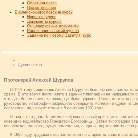
Обратная связь
Пожертвования
Библейско-богословские курсы
Новости курсов
Документы курсов
Общецерковные документы
Расписание занятий курсов
Задание по Новому Завету II курс
Духовенство
Протоиерей Алексей Шурупов
В 1991 году священник Алексей Шурупов был назначен настоятел
храма. В это время почти ничто в здании типографии не напоминало о
что чуть более полувека назад тут была церковь. После долгих перег
руководство типографии разрешило совершить молебен в одной из св
состоялось под грохот станков 8 сентября 1991 года.
В том, что в день Владимирской иконы новый причт смог войти и 
очевидно водительство Пресвятой Богородицы. Затем типография ста
освобождая одно за другим помещения, а здание церкви постепенно р
К 1998 году трудами отца настоятеля по старым планам и фотогр