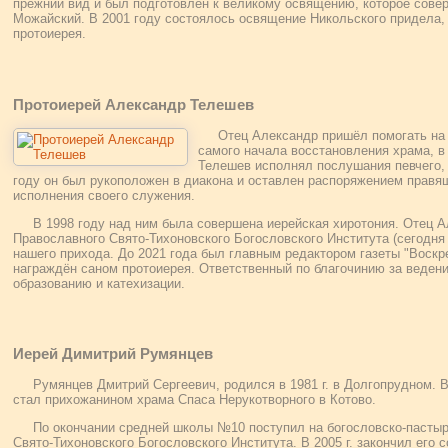
прежний вид и был подготовлен к великому освящению, которое сове
Можайский. В 2001 году состоялось освящение Никольского придела, 
протоиерея.
Протоиерей Александр Телешев
Отец Александр пришёл помогать на 
самого начала восстановления храма, в
Телешев исполнял послушания певчего, 
году он был рукоположен в диакона и оставлен распоряжением правя
исполнения своего служения.
В 1998 году над ним была совершена иерейская хиротония. Отец 
Православного Свято-Тихоновского Богословского Института (сегодня
нашего прихода. До 2021 года был главным редактором газеты "Воскре
награждён саном протоиерея. Ответственный по благочинию за веден
образованию и катехизации.
Иерей Димитрий Румянцев
Румянцев Дмитрий Сергеевич, родился в 1981 г. в Долгопрудном. В 
стал прихожанином храма Спаса Нерукотворного в Котово.
По окончании средней школы №10 поступил на богословско-пасты
Свято-Тихоновского Богословского Института. В 2005 г. закончил его 