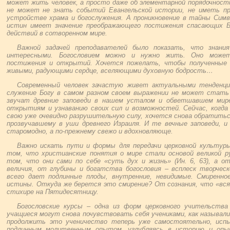
может жить человек, а просто даже об элементарной порядочности
не может не знать событий Евангельской истории, не иметь пр
устройстве храма и богослужения. А проникновение в тайны Симв
истин имеет значение преображающего постижения спасающих Б
действий в сотворенном мире.
Важной задачей преподавателей было показать, что знан
интересными. Богословием можно и нужно жить. Оно може
постижения и открытий. Хочется пожелать, чтобы полученные б
живыми, радующими сердце, вселяющими духовную бодрость…
Современный человек зачастую живет актуальными тенденци
служение Богу в самом разном своем выражении не может стать 
звучат древние заповеди в нашем усталом и обветшавшем мире
открытиям и узнаванию своих сил и возможностей. Сейчас, когд
свою уже очевидно разрушительную силу, хочется снова обратиться
прозвучавшему в уши древнего Израиля. И те вечные заповеди, и
старомодно, а по-прежнему свежо и вдохновляюще.
Важно искать пути и формы для передачи церковной культуры 
том, что христианские понятия о мире стали основой великой ру
том, что они сами по себе «суть дух и жизнь» (Ин. 6, 63), а о
величия, от глубины и богатства богословия – всплеск творчес
всего дает подлинные плоды, внутренние, невидимые. Смиренно
истины. Откуда же берется это смирение? От сознания, что «вся
стихире на Пятидесятницу.
Богословские курсы – одна из форм церковного учительства 
учащиеся могут снова почувствовать себя учениками, как называл
продолжить это ученичество теперь уже самостоятельно, испы
подлинным молитвенным опытом, углубляясь в историю и опыт