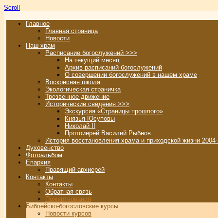
Scroll
Главное
Главная страница
Новости
Наш храм
Расписание богослужений >>>
На текущий месяц
Архив расписаний богослужений
О совершении богослужений в нашем храме
Воскресная школа
Экологическая страничка
Трезвенное движение
Исторические сведения >>>
Экскурсия «Страницы прошлого»
Князья Юсуповы
Николай II
Протоиерей Василий Рыбнов
История восстановления храма и приходской жизни 2004-
Духовенство
Фотоальбом
Епархия
Правящий архиерей
Контакты
Контакты
Обратная связь
Пожертвования
Библейско-богословские курсы
Новости курсов