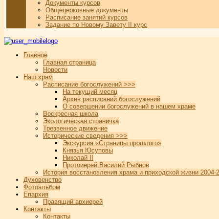
Документы курсов
Общецерковные документы
Расписание занятий курсов
Задание по Новому Завету II курс
Главное
Главная страница
Новости
Наш храм
Расписание богослужений >>>
На текущий месяц
Архив расписаний богослужений
О совершении богослужений в нашем храме
Воскресная школа
Экологическая страничка
Трезвенное движение
Исторические сведения >>>
Экскурсия «Страницы прошлого»
Князья Юсуповы
Николай II
Протоиерей Василий Рыбнов
История восстановления храма и приходской жизни 2004-2
Духовенство
Фотоальбом
Епархия
Правящий архиерей
Контакты
Контакты