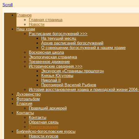
Scroll
Главное
Главная страница
Новости
Наш храм
Расписание богослужений >>>
На текущий месяц
Архив расписаний богослужений
О совершении богослужений в нашем храме
Воскресная школа
Экологическая страничка
Трезвенное движение
Исторические сведения >>>
Экскурсия «Страницы прошлого»
Князья Юсуповы
Николай II
Протоиерей Василий Рыбнов
История восстановления храма и приходской жизни 2004-
Духовенство
Фотоальбом
Епархия
Правящий архиерей
Контакты
Контакты
Обратная связь
Пожертвования
Библейско-богословские курсы
Новости курсов