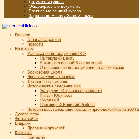
Документы курсов
Общецерковные документы
Расписание занятий курсов
Задание по Новому Завету II курс
Главное
Главная страница
Новости
Наш храм
Расписание богослужений >>>
На текущий месяц
Архив расписаний богослужений
О совершении богослужений в нашем храме
Воскресная школа
Экологическая страничка
Трезвенное движение
Исторические сведения >>>
Экскурсия «Страницы прошлого»
Князья Юсуповы
Николай II
Протоиерей Василий Рыбнов
История восстановления храма и приходской жизни 2004-2
Духовенство
Фотоальбом
Епархия
Правящий архиерей
Контакты
Контакты