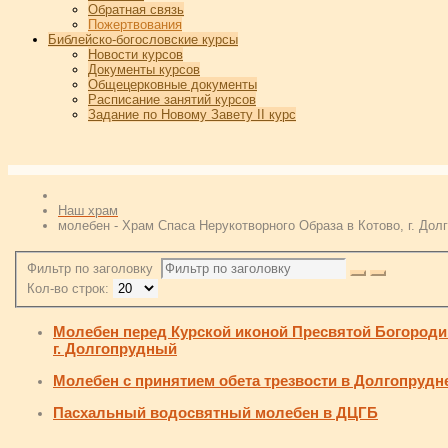
Обратная связь
Пожертвования
Библейско-богословские курсы
Новости курсов
Документы курсов
Общецерковные документы
Расписание занятий курсов
Задание по Новому Завету II курс
Наш храм
молебен - Храм Спаса Нерукотворного Образа в Котово, г. Дол
Фильтр по заголовку
Кол-во строк:
Молебен перед Курской иконой Пресвятой Богороди
г. Долгопрудный
Молебен с принятием обета трезвости в Долгопруд
Пасхальный водосвятный молебен в ДЦГБ