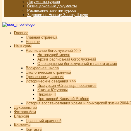
Документы курсов
Общецерковные документы
Расписание занятий курсов
Задание по Новому Завету II курс
Главное
Главная страница
Новости
Наш храм
Расписание богослужений >>>
На текущий месяц
Архив расписаний богослужений
О совершении богослужений в нашем храме
Воскресная школа
Экологическая страничка
Трезвенное движение
Исторические сведения >>>
Экскурсия «Страницы прошлого»
Князья Юсуповы
Николай II
Протоиерей Василий Рыбнов
История восстановления храма и приходской жизни 2004-2
Духовенство
Фотоальбом
Епархия
Правящий архиерей
Контакты
Контакты