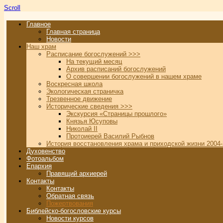
Scroll
Главное
Главная страница
Новости
Наш храм
Расписание богослужений >>>
На текущий месяц
Архив расписаний богослужений
О совершении богослужений в нашем храме
Воскресная школа
Экологическая страничка
Трезвенное движение
Исторические сведения >>>
Экскурсия «Страницы прошлого»
Князья Юсуповы
Николай II
Протоиерей Василий Рыбнов
История восстановления храма и приходской жизни 2004-
Духовенство
Фотоальбом
Епархия
Правящий архиерей
Контакты
Контакты
Обратная связь
Пожертвования
Библейско-богословские курсы
Новости курсов