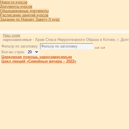
Новости курсов
Документы курсов
Общецерковные документы
Расписание занятий курсов
Задание по Новому Завету II курс
Наш храм
наркозависимые - Храм Спаса Нерукотворного Образа в Котово, г. Дол
Фильтр по заголовку
Кол-во строк:
Церковная помощь наркозависимым
Цикл лекций «Семейные вечера – 2022»