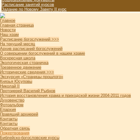
Расписание занятий курсов
Задание по Новому Завету II курс
Главное
Главная страница
Новости
Наш храм
Расписание богослужений >>>
На текущий месяц
Архив расписаний богослужений
О совершении богослужений в нашем храме
Воскресная школа
Экологическая страничка
Трезвенное движение
Исторические сведения >>>
Экскурсия «Страницы прошлого»
Князья Юсуповы
Николай II
Протоиерей Василий Рыбнов
История восстановления храма и приходской жизни 2004-2011 годов
Духовенство
Фотоальбом
Епархия
Правящий архиерей
Контакты
Контакты
Обратная связь
Пожертвования
Библейско-богословские курсы