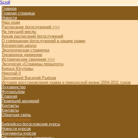
Scroll
Главное
Главная страница
Новости
Наш храм
Расписание богослужений >>>
На текущий месяц
Архив расписаний богослужений
О совершении богослужений в нашем храме
Воскресная школа
Экологическая страничка
Трезвенное движение
Исторические сведения >>>
Экскурсия «Страницы прошлого»
Князья Юсуповы
Николай II
Протоиерей Василий Рыбнов
История восстановления храма и приходской жизни 2004-2011 годов
Духовенство
Фотоальбом
Епархия
Правящий архиерей
Контакты
Контакты
Обратная связь
Пожертвования
Библейско-богословские курсы
Новости курсов
Документы курсов
Общецерковные документы