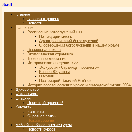
Scroll
Главное
Главная страница
Новости
Наш храм
Расписание богослужений >>>
На текущий месяц
Архив расписаний богослужений
О совершении богослужений в нашем храме
Воскресная школа
Экологическая страничка
Трезвенное движение
Исторические сведения >>>
Экскурсия «Страницы прошлого»
Князья Юсуповы
Николай II
Протоиерей Василий Рыбнов
История восстановления храма и приходской жизни 2004-
Духовенство
Фотоальбом
Епархия
Правящий архиерей
Контакты
Контакты
Обратная связь
Пожертвования
Библейско-богословские курсы
Новости курсов