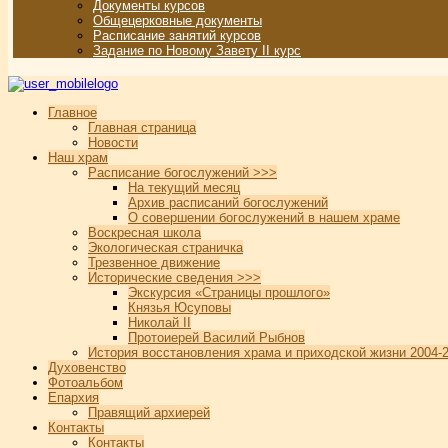
Документы курсов
Общецерковные документы
Расписание занятий курсов
Задание по Новому Завету II курс
Главное
Главная страница
Новости
Наш храм
Расписание богослужений >>>
На текущий месяц
Архив расписаний богослужений
О совершении богослужений в нашем храме
Воскресная школа
Экологическая страничка
Трезвенное движение
Исторические сведения >>>
Экскурсия «Страницы прошлого»
Князья Юсуповы
Николай II
Протоиерей Василий Рыбнов
История восстановления храма и приходской жизни 2004-2
Духовенство
Фотоальбом
Епархия
Правящий архиерей
Контакты
Контакты