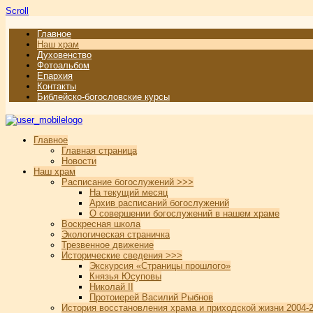
Scroll
Главное
Наш храм
Духовенство
Фотоальбом
Епархия
Контакты
Библейско-богословские курсы
Главное
Главная страница
Новости
Наш храм
Расписание богослужений >>>
На текущий месяц
Архив расписаний богослужений
О совершении богослужений в нашем храме
Воскресная школа
Экологическая страничка
Трезвенное движение
Исторические сведения >>>
Экскурсия «Страницы прошлого»
Князья Юсуповы
Николай II
Протоиерей Василий Рыбнов
История восстановления храма и приходской жизни 2004-2