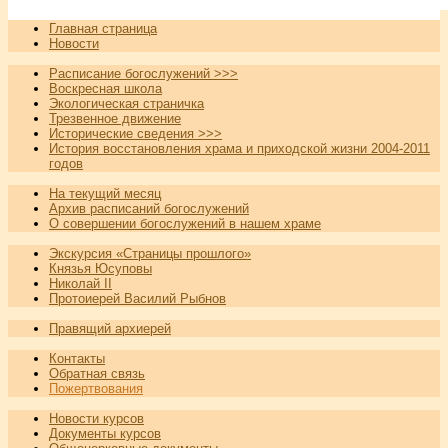
Главная страница
Новости
Расписание богослужений >>>
Воскресная школа
Экологическая страничка
Трезвенное движение
Исторические сведения >>>
История восстановления храма и приходской жизни 2004-2011
годов
На текущий месяц
Архив расписаний богослужений
О совершении богослужений в нашем храме
Экскурсия «Страницы прошлого»
Князья Юсуповы
Николай II
Протоиерей Василий Рыбнов
Правящий архиерей
Контакты
Обратная связь
Пожертвования
Новости курсов
Документы курсов