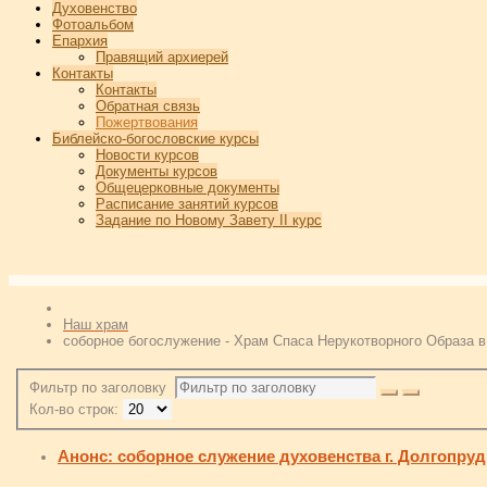
Духовенство
Фотоальбом
Епархия
Правящий архиерей
Контакты
Контакты
Обратная связь
Пожертвования
Библейско-богословские курсы
Новости курсов
Документы курсов
Общецерковные документы
Расписание занятий курсов
Задание по Новому Завету II курс
Наш храм
соборное богослужение - Храм Спаса Нерукотворного Образа в 
Фильтр по заголовку
Кол-во строк:
Анонс: соборное служение духовенства г. Долгопру