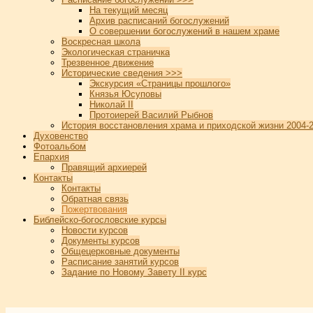
На текущий месяц
Архив расписаний богослужений
О совершении богослужений в нашем храме
Воскресная школа
Экологическая страничка
Трезвенное движение
Исторические сведения >>>
Экскурсия «Страницы прошлого»
Князья Юсуповы
Николай II
Протоиерей Василий Рыбнов
История восстановления храма и приходской жизни 2004-2
Духовенство
Фотоальбом
Епархия
Правящий архиерей
Контакты
Контакты
Обратная связь
Пожертвования
Библейско-богословские курсы
Новости курсов
Документы курсов
Общецерковные документы
Расписание занятий курсов
Задание по Новому Завету II курс