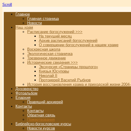
Scroll
Главное
Главная страница
Новости
Наш храм
Расписание богослужений >>>
На текущий месяц
Архив расписаний богослужений
О совершении богослужений в нашем храме
Воскресная школа
Экологическая страничка
Трезвенное движение
Исторические сведения >>>
Экскурсия «Страницы прошлого»
Князья Юсуповы
Николай II
Протоиерей Василий Рыбнов
История восстановления храма и приходской жизни 2004-
Духовенство
Фотоальбом
Епархия
Правящий архиерей
Контакты
Контакты
Обратная связь
Пожертвования
Библейско-богословские курсы
Новости курсов