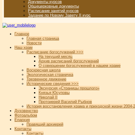
Документы курсов
Общецерковные документы
Расписание занятий курсов
Задание по Новому Завету II курс
Главное
Главная страница
Новости
Наш храм
Расписание богослужений >>>
На текущий месяц
Архив расписаний богослужений
О совершении богослужений в нашем храме
Воскресная школа
Экологическая страничка
Трезвенное движение
Исторические сведения >>>
Экскурсия «Страницы прошлого»
Князья Юсуповы
Николай II
Протоиерей Василий Рыбнов
История восстановления храма и приходской жизни 2004-2
Духовенство
Фотоальбом
Епархия
Правящий архиерей
Контакты
Контакты