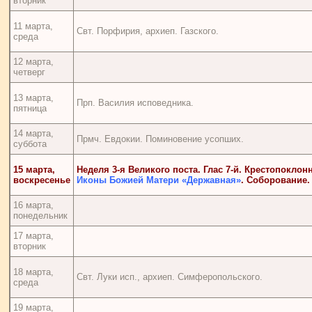
вторник
11 марта,
Свт. Порфирия, архиеп. Газского.
среда
12 марта,
четверг
13 марта,
Прп. Василия исповедника.
пятница
14 марта,
Прмч. Евдокии. Поминовение усопших.
суббота
15 марта,
Неделя 3-я Великого поста. Глас 7-й. Крестопоклон
воскресенье
Иконы Божией Матери «Державная»
.
Соборование
.
16 марта,
понедельник
17 марта,
вторник
18 марта,
Свт. Луки исп., архиеп. Симферопольского.
среда
19 марта,