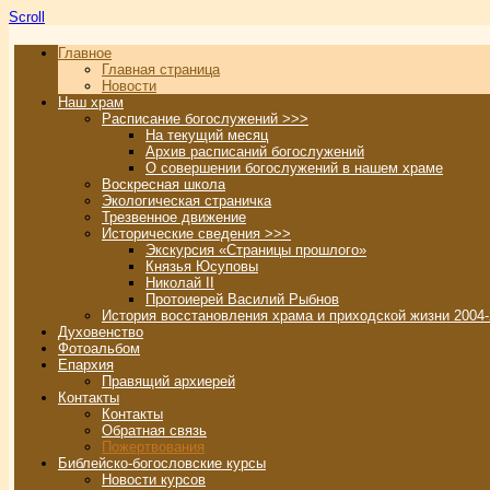
Scroll
Главное
Главная страница
Новости
Наш храм
Расписание богослужений >>>
На текущий месяц
Архив расписаний богослужений
О совершении богослужений в нашем храме
Воскресная школа
Экологическая страничка
Трезвенное движение
Исторические сведения >>>
Экскурсия «Страницы прошлого»
Князья Юсуповы
Николай II
Протоиерей Василий Рыбнов
История восстановления храма и приходской жизни 2004-
Духовенство
Фотоальбом
Епархия
Правящий архиерей
Контакты
Контакты
Обратная связь
Пожертвования
Библейско-богословские курсы
Новости курсов