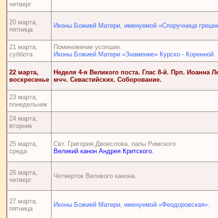
четверг
20 марта,
Иконы Божией Матери, именуемой «Споручница грешн
пятница
21 марта,
Поминовение усопших.
суббота
Иконы Божией Матери «Знамение» Курско - Коренной.
22 марта,
Неделя 4-я Великого поста. Глас 8-й. Прп. Иоанна Л
воскресенье
мчч. Севастийских.
Соборование
.
23 марта,
понедельник
24 марта,
вторник
25 марта,
Свт. Григория Двоеслова, папы Римского.
среда
Великий канон Андрея Критского.
26 марта,
Четверток Великого канона.
четверг
27 марта,
Иконы Божией Матери, именуемой «Феодоровская».
пятница