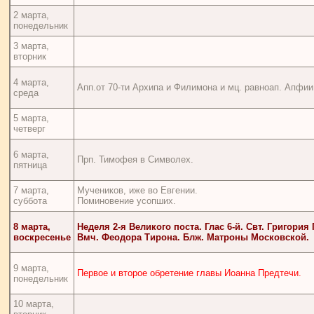
2 марта,
понедельник
3 марта,
вторник
4 марта,
Апп.от 70-ти Архипа и Филимона и мц. равноап. Апфии
среда
5 марта,
четверг
6 марта,
Прп. Тимофея в Символех.
пятница
7 марта,
Мучеников, иже во Евгении.
суббота
Поминовение усопших.
8 марта,
Неделя 2-я Великого поста. Глас 6-й. Свт. Григория
воскресенье
Вмч. Феодора Тирона. Блж. Матроны Московской.
9 марта,
Первое и второе обретение главы Иоанна Предтечи.
понедельник
10 марта,