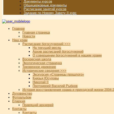
Документы курсов
Общецерковные документы
Расписание занятий курсов
Задание по Новому Завету II курс
Главное
Главная страница
Новости
Наш храм
Расписание богослужений >>>
На текущий месяц
Архив расписаний богослужений
О совершении богослужений в нашем храме
Воскресная школа
Экологическая страничка
Трезвенное движение
Исторические сведения >>>
Экскурсия «Страницы прошлого»
Князья Юсуповы
Николай II
Протоиерей Василий Рыбнов
История восстановления храма и приходской жизни 2004-2
Духовенство
Фотоальбом
Епархия
Правящий архиерей
Контакты
Контакты