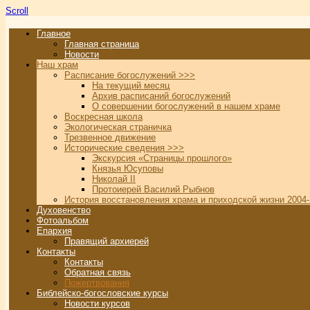
Scroll
Главное
Главная страница
Новости
Наш храм
Расписание богослужений >>>
На текущий месяц
Архив расписаний богослужений
О совершении богослужений в нашем храме
Воскресная школа
Экологическая страничка
Трезвенное движение
Исторические сведения >>>
Экскурсия «Страницы прошлого»
Князья Юсуповы
Николай II
Протоиерей Василий Рыбнов
История восстановления храма и приходской жизни 2004-
Духовенство
Фотоальбом
Епархия
Правящий архиерей
Контакты
Контакты
Обратная связь
Пожертвования
Библейско-богословские курсы
Новости курсов